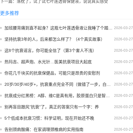
下一篇：落枕了，试了试七叶莲透骨保健液，说说真实感受
更多推荐
加班腰背痛到直不起身？这瓶七叶莲透骨液让我睡了个踏实觉
2026-03-27
坚持抗衰3年的人，后来都怎么样了？（4个真实故事）
2026-03-27
这8个抗衰谣言，你可能全信了（第3个害人不浅）
2026-03-27
热玛吉、超声炮、水光针…医美抗衰项目大起底
2026-03-27
你花几千块买的抗衰保健品，可能只是昂贵的安慰剂
2026-03-27
20岁/30岁/40岁+，抗衰重点完全不同（做错了一步，白费好几年）
2026-03-27
抗衰成分红黑榜：A醇、维C是真有用，胶原蛋白只是智商税
2026-03-27
别再盲目跟风"抗衰"了，真正的答案只有一个字：养
2026-03-27
5个低成本抗衰习惯：科学证明，现在开始还不晚
2026-03-27
告别颈肩酸痛：在家调理颈椎病的实用指南
2026-03-27