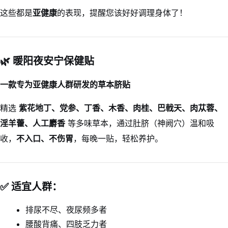
这些都是
亚健康
的表现，提醒您该好好调理身体了！
🌿 暖阳夜安宁保健贴
一款专为亚健康人群研发的草本脐贴
精选
紫花地丁、党参、丁香、木香、肉桂、巴戟天、肉苁蓉、
淫羊藿、人工麝香
等多味草本，通过肚脐（神阙穴）温和吸
收，
不入口、不伤胃
，每晚一贴，轻松养护。
✅ 适宜人群：
排尿不尽、夜尿频多者
腰酸背痛、四肢乏力者