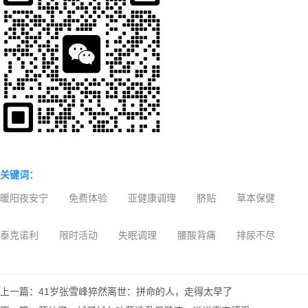
关键词：
暖阳夜安宁
免费体验
亚健康调理
脐贴
草本保健
泰克诺利
限时活动
失眠调理
腰酸背痛
排尿不尽
上一篇：41岁张雪峰猝然离世：拼命的人，走得太早了