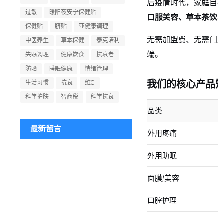
后疫情时代，家庭自
过敏
暖阳夜安宁保健贴
口服美容、草本茶饮
保健贴
脐贴
亚健康调理
无需加盟费、无需门
中医养生
草本保健
泰克诺利
端。
失眠调理
健康饮食
抗衰老
防晒
睡眠健康
情绪管理
我们的核心产品
生活习惯
抗衰
维C
科学护肤
智商税
科学抗衰
品类
最新留言
外用疼痛
外用助眠
面膜/美容
口腔护理