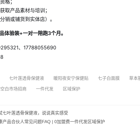
资格；
获取产品素材与培训；
分销或铺货到实体店）。
品体验装+一对一陪跑3个月。
295321、17788055690
8
七叶莲透骨保健液
暖阳夜安宁保健贴
七子白面膜
草本
空白市场招商
一件代发
区域保护
试七叶莲透骨保健液，说说真实感受
产品合伙人常见问题FAQ | 0加盟费一件代发区域保护