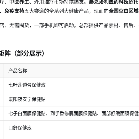
疗、中医养生、外用理疗市场持续爆发。
泰克诺利医药科技
依托
、免疫支持
五大赛道的全系列大健康产品，现面向
全国空白区域
店、无需囤货，一部手机即可启动。总部提供产品素材、售后、
矩阵（部分展示）
产品名称
七叶莲透骨保健液
暖阳夜安宁保健贴
七子白面膜保健贴、到手香修肌面膜保健贴、面部舒缓面膜保健
口舒保健液