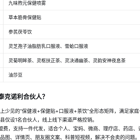
九味煦元保健喷雾
草本筋骨保健贴
参芪茯苓饮
灵芝孢子油脂肪乳口服液、雪蛤口服液
灵菊明眸茶、灵枢扶正茶、灵决通幽茶、灵韵安神夜息茶
油莎豆
泰克诺利合伙人？
上少见的“保健液+保健贴+口服液+茶饮”全形态矩阵，满足家
县仅设1名合伙人，线上线下渠道严格控销。
盟费，支持一件代发，适合个人、宝妈、微商、理疗店、药店、
品图、详情页、朋友圈文案、科普短视频，解决不会卖的问题。