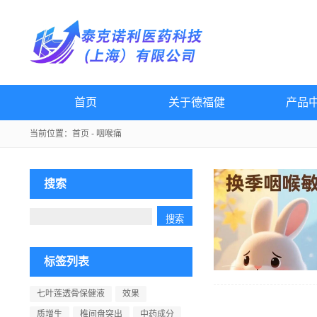
首页
关于德福健
产品
当前位置：
首页
- 咽喉痛
搜索
标签列表
七叶莲透骨保健液
效果
质增生
椎间盘突出
中药成分