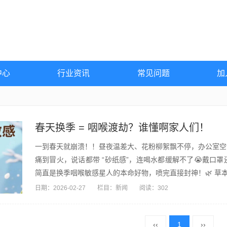
中心
行业资讯
常见问题
加
春天换季 = 咽喉渡劫？谁懂啊家人们！
一到春天就崩溃！！昼夜温差大、花粉柳絮飘不停，办公室空
痛到冒火，说话都带 “砂纸感”，连喝水都缓解不了😭戴口
简直是换季咽喉敏感星人的本命好物，喷完直接封神！🌿 草本
日期：
2026-02-27
栏目：
新闻
阅读：302
‹‹
1
››