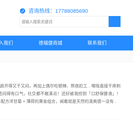
咨询热线：17788085690
入我们
德福健商城
联系我们
调开得又干又闷，再加上偶尔吃顿辣、熬夜赶工…喉咙直接干痒刺
罩还闷得有口气，社交都不敢凑近！还好被我挖到「口舒保健液」！
配方洋甘菊 + 薄荷的黄金组合，闻着就是天然的清爽感～没有...