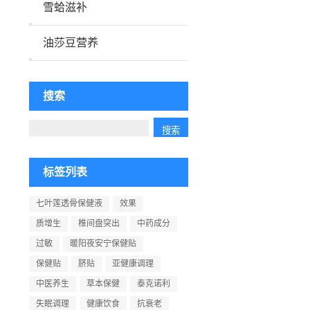
雪蛤滋补
油莎豆营养
搜索
标签列表
七叶莲透骨保健液
效果
质增生
椎间盘突出
中药成分
过敏
暖阳夜安宁保健贴
保健贴
脐贴
亚健康调理
中医养生
草本保健
泰克诺利
失眠调理
健康饮食
抗衰老