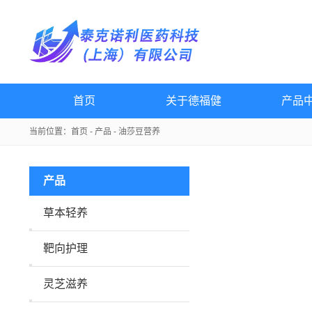
首页
关于德福健
产品
当前位置：
首页
-
产品
-
油莎豆营养
产品
草本轻养
靶向护理
灵芝滋养