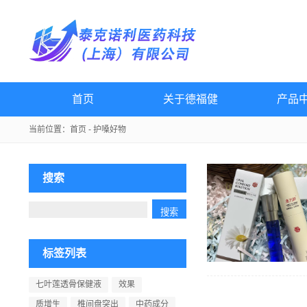
首页
关于德福健
产品
当前位置：
首页
- 护嗓好物
搜索
标签列表
七叶莲透骨保健液
效果
质增生
椎间盘突出
中药成分