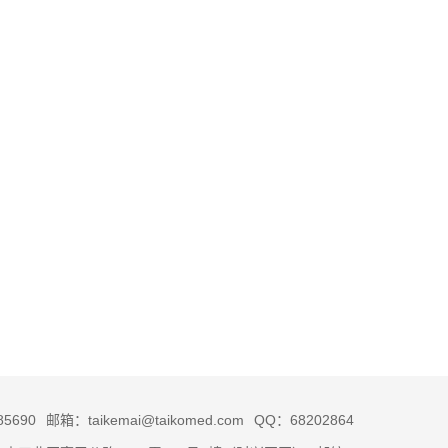
5690
邮箱：taikemai@taikomed.com
QQ：68202864